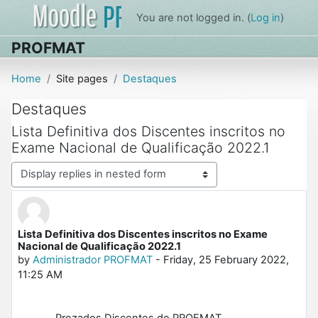
Skip to main content
You are not logged in. (
Log in
)
PROFMAT
Home
Site pages
Destaques
Destaques
Lista Definitiva dos Discentes inscritos no
Exame Nacional de Qualificação 2022.1
Display mode
Lista Definitiva dos Discentes inscritos no Exame
Number of replies: 0
Nacional de Qualificação 2022.1
by
Administrador PROFMAT
-
Friday, 25 February 2022,
11:25 AM
Prezados Discentes do PROFMAT,