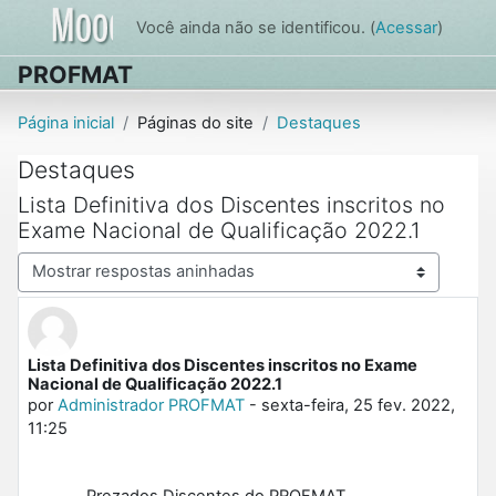
Ir para o conteúdo principal
Você ainda não se identificou. (
Acessar
)
PROFMAT
Página inicial
Páginas do site
Destaques
Destaques
Lista Definitiva dos Discentes inscritos no
Exame Nacional de Qualificação 2022.1
Modo de visualização
Lista Definitiva dos Discentes inscritos no Exame
Número de respostas: 0
Nacional de Qualificação 2022.1
por
Administrador PROFMAT
-
sexta-feira, 25 fev. 2022,
11:25
Prezados Discentes do PROFMAT,