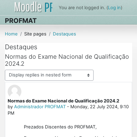
Skip to main content
You are not logged in. (
Log in
)
PROFMAT
Home
Site pages
Destaques
Destaques
Normas do Exame Nacional de Qualificação
2024.2
Display mode
Normas do Exame Nacional de Qualificação 2024.2
Number of replies: 0
by
Administrador PROFMAT
-
Monday, 22 July 2024, 9:10
PM
Prezados Discentes do PROFMAT,