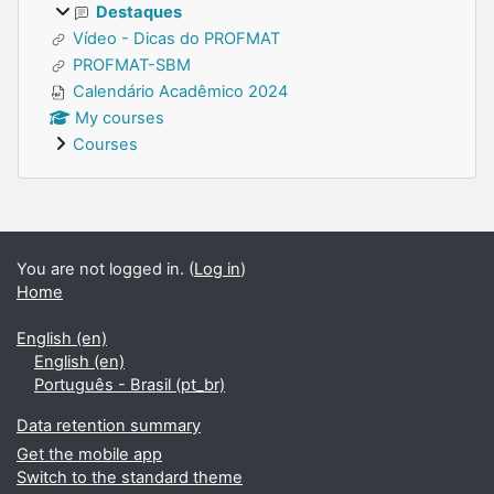
Destaques
Vídeo - Dicas do PROFMAT
PROFMAT-SBM
Calendário Acadêmico 2024
My courses
Courses
Supplementary blocks
You are not logged in. (
Log in
)
Home
English ‎(en)‎
English ‎(en)‎
Português - Brasil ‎(pt_br)‎
Data retention summary
Get the mobile app
Switch to the standard theme