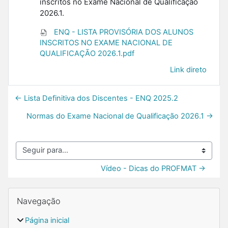
inscritos no Exame Nacional de Qualificação
2026.1.
ENQ - LISTA PROVISÓRIA DOS ALUNOS
INSCRITOS NO EXAME NACIONAL DE
QUALIFICAÇÃO 2026.1.pdf
Link direto
← Lista Definitiva dos Discentes - ENQ 2025.2
Normas do Exame Nacional de Qualificação 2026.1 →
Seguir para...
Vídeo - Dicas do PROFMAT →
Blocos
Pular Navegação
Navegação
Página inicial