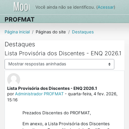
Ir para o conteúdo principal
Você ainda não se identificou. (
Acessar
)
PROFMAT
Página inicial
Páginas do site
Destaques
Destaques
Lista Provisória dos Discentes - ENQ 2026.1
Modo de visualização
Lista Provisória dos Discentes - ENQ 2026.1
Número de respostas: 0
por
Administrador PROFMAT
-
quarta-feira, 4 fev. 2026,
15:16
Prezados Discentes do PROFMAT,
Em anexo, a Lista Provisória dos Discentes