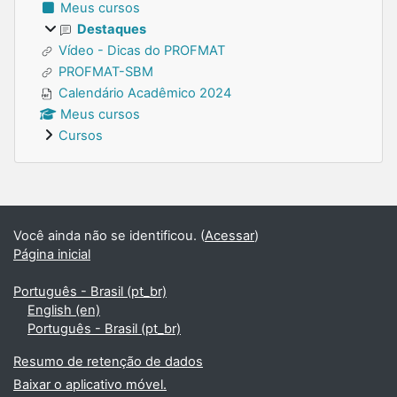
Meus cursos
Destaques
Vídeo - Dicas do PROFMAT
PROFMAT-SBM
Calendário Acadêmico 2024
Meus cursos
Cursos
Blocos suplementares
Você ainda não se identificou. (
Acessar
)
Página inicial
Português - Brasil ‎(pt_br)‎
English ‎(en)‎
Português - Brasil ‎(pt_br)‎
Resumo de retenção de dados
Baixar o aplicativo móvel.