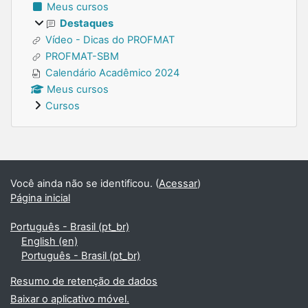
Meus cursos
Destaques
Vídeo - Dicas do PROFMAT
PROFMAT-SBM
Calendário Acadêmico 2024
Meus cursos
Cursos
Blocos suplementares
Você ainda não se identificou. (
Acessar
)
Página inicial
Português - Brasil ‎(pt_br)‎
English ‎(en)‎
Português - Brasil ‎(pt_br)‎
Resumo de retenção de dados
Baixar o aplicativo móvel.