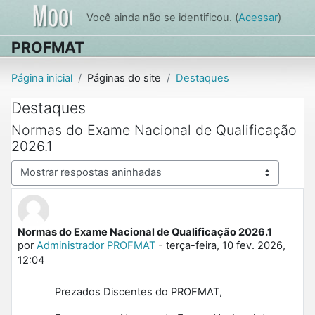
Ir para o conteúdo principal
Você ainda não se identificou. (
Acessar
)
PROFMAT
Página inicial
Páginas do site
Destaques
Destaques
Normas do Exame Nacional de Qualificação
2026.1
Modo de visualização
Normas do Exame Nacional de Qualificação 2026.1
Número de respostas: 0
por
Administrador PROFMAT
-
terça-feira, 10 fev. 2026,
12:04
Prezados Discentes do PROFMAT,