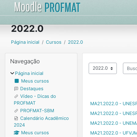
Ir para o conteúdo principal
2022.0
Página inicial
Cursos
2022.0
Blocos
Pular Navegação
Navegação
Buscar
Categorias de Cursos
Página inicial
Meus cursos
Destaques
Vídeo - Dicas do
PROFMAT
MA21.2022.0 - UNESP 
PROFMAT-SBM
MA21.2022.0 - UNESP
Calendário Acadêmico
MA21.2022.0 - UNEMA
2024
Meus cursos
MA21.2022.0 - UFVJM 