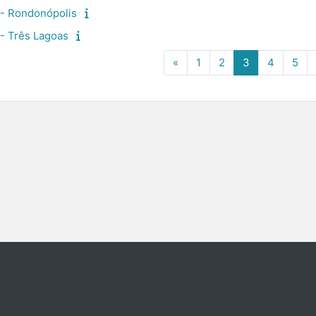
- Rondonópolis
- Três Lagoas
Página anterior
Página 1
Página 2
Página 3
Página 
Pág
«
1
2
3
4
5