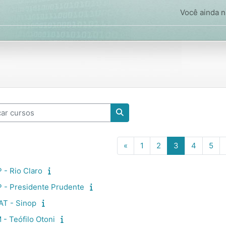
Você ainda nã
 cursos
Buscar cursos
Página anterior
Página 1
Página 2
Página 3
Página 
Pág
«
1
2
3
4
5
- Rio Claro
 - Presidente Prudente
T - Sinop
- Teófilo Otoni