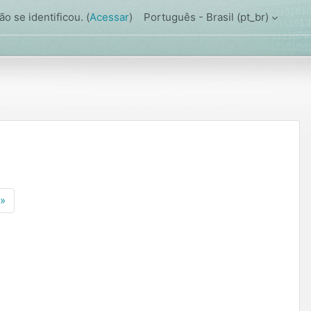
o se identificou. (
Acessar
)
Português - Brasil ‎(pt_br)‎
4
ina 5
Próxima página
»