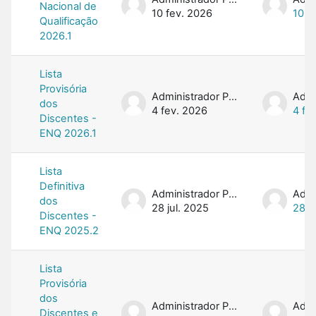
Nacional de
10 fev. 2026
10 f
Qualificação
2026.1
Lista
Provisória
Administrador PROFMAT
dos
4 fev. 2026
4 fe
Discentes -
ENQ 2026.1
Lista
Definitiva
Administrador PROFMAT
dos
28 jul. 2025
28 j
Discentes -
ENQ 2025.2
Lista
Provisória
dos
Administrador PROFMAT
Discentes e