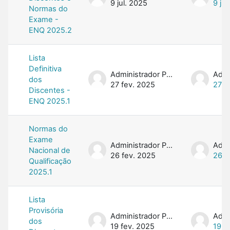
9 jul. 2025
9 jul
Normas do
Exame -
ENQ 2025.2
Lista
Definitiva
Administrador PROFMAT
dos
27 fev. 2025
27 f
Discentes -
ENQ 2025.1
Normas do
Exame
Administrador PROFMAT
Nacional de
26 fev. 2025
26 f
Qualificação
2025.1
Lista
Provisória
Administrador PROFMAT
dos
19 fev. 2025
19 f