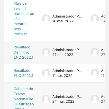
Mais de
seis mil
professores
Administrador PROFMAT
são
16 mai. 2022
16 m
mestres
pelo
ProfMat
Resultado
Administrador PROFMAT
Definitivo
27 abr. 2022
27 a
ENQ 2022.1
Resultado
Administrador PROFMAT
ENQ 2022.1
11 abr. 2022
11 a
Gabarito do
Exame
Administrador PROFMAT
Nacional de
24 mar. 2022
24 m
Qualificação