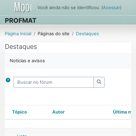
Ir para o conteúdo principal
Você ainda não se identificou. (
Acessar
)
PROFMAT
Página inicial
Páginas do site
Destaques
Destaques
Condições de conclusão
Notícias e avisos
Buscar no fórum
Buscar no fórum
Tópico
Autor
Última m
Status
Lista de discussões. Mostrando 30 