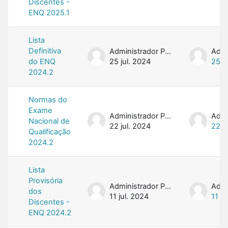
Discentes -
ENQ 2025.1
Lista
Definitiva
Administrador PROFMAT
do ENQ
25 jul. 2024
25 j
2024.2
Normas do
Exame
Administrador PROFMAT
Nacional de
22 jul. 2024
22 j
Qualificação
2024.2
Lista
Provisória
Administrador PROFMAT
dos
11 jul. 2024
11 ju
Discentes -
ENQ 2024.2