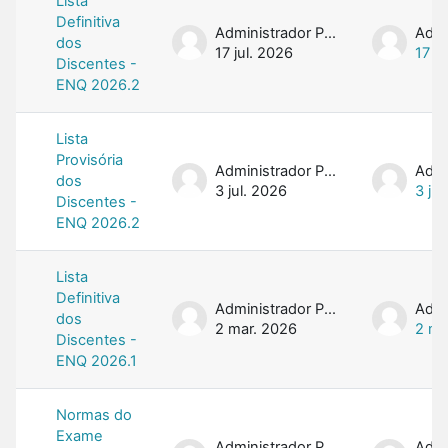
Lista
Definitiva
Administrador PROFMAT
dos
17 jul. 2026
17 ju
Discentes -
ENQ 2026.2
Lista
Provisória
Administrador PROFMAT
dos
3 jul. 2026
3 jul
Discentes -
ENQ 2026.2
Lista
Definitiva
Administrador PROFMAT
dos
2 mar. 2026
2 ma
Discentes -
ENQ 2026.1
Normas do
Exame
Administrador PROFMAT