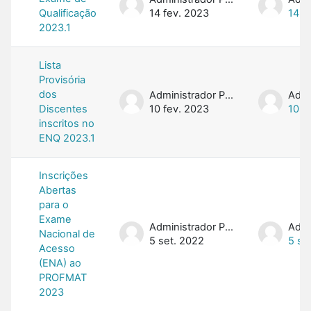
Qualificação
14 fev. 2023
14 f
2023.1
Lista
Provisória
dos
Administrador PROFMAT
Discentes
10 fev. 2023
10 f
inscritos no
ENQ 2023.1
Inscrições
Abertas
para o
Exame
Administrador PROFMAT
Nacional de
5 set. 2022
5 se
Acesso
(ENA) ao
PROFMAT
2023