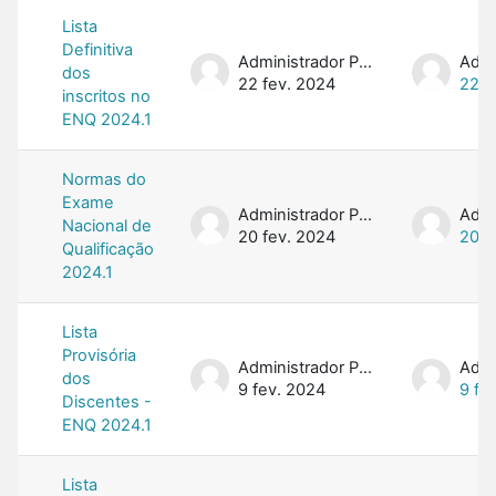
Lista
Definitiva
Administrador PROFMAT
dos
22 fev. 2024
22 f
inscritos no
ENQ 2024.1
Normas do
Exame
Administrador PROFMAT
Nacional de
20 fev. 2024
20 f
Qualificação
2024.1
Lista
Provisória
Administrador PROFMAT
dos
9 fev. 2024
9 fe
Discentes -
ENQ 2024.1
Lista