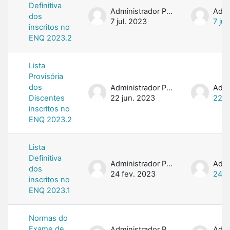
Definitiva
Administrador PROFMAT
dos
7 jul. 2023
7 jul
inscritos no
ENQ 2023.2
Lista
Provisória
dos
Administrador PROFMAT
Discentes
22 jun. 2023
22 j
inscritos no
ENQ 2023.2
Lista
Definitiva
Administrador PROFMAT
dos
24 fev. 2023
24 f
inscritos no
ENQ 2023.1
Normas do
Exame de
Administrador PROFMAT