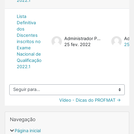
2022.1
Lista
Definitiva
dos
Discentes
Administrador PROFMAT
inscritos no
25 fev. 2022
25 f
Exame
Nacional de
Qualificação
2022.1
Seguir para...
Vídeo - Dicas do PROFMAT →
Blocos
Pular Navegação
Navegação
Página inicial