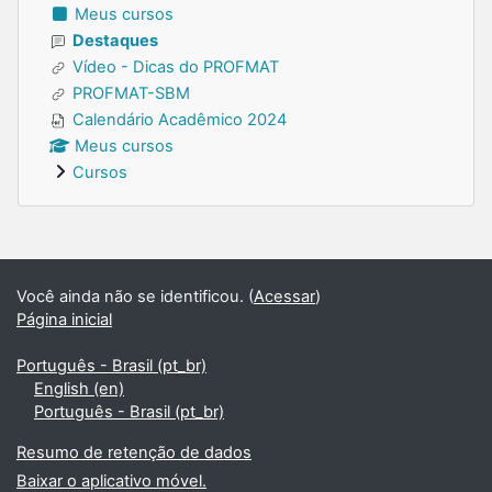
Meus cursos
Destaques
Vídeo - Dicas do PROFMAT
PROFMAT-SBM
Calendário Acadêmico 2024
Meus cursos
Cursos
Blocos suplementares
Você ainda não se identificou. (
Acessar
)
Página inicial
Português - Brasil ‎(pt_br)‎
English ‎(en)‎
Português - Brasil ‎(pt_br)‎
Resumo de retenção de dados
Baixar o aplicativo móvel.