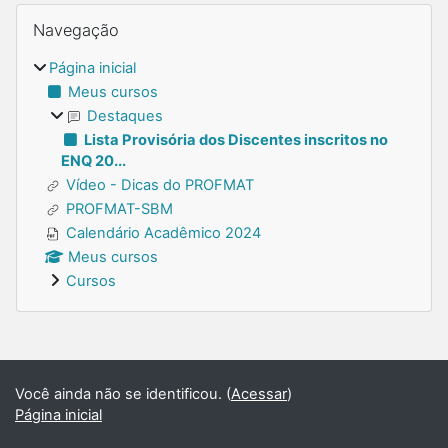
Blocos
Pular Navegação
Navegação
Página inicial
Meus cursos
Destaques
Lista Provisória dos Discentes inscritos no
ENQ 20...
Vídeo - Dicas do PROFMAT
PROFMAT-SBM
Calendário Acadêmico 2024
Meus cursos
Cursos
Blocos suplementares
Você ainda não se identificou. (
Acessar
)
Página inicial