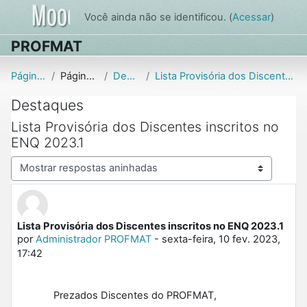
Ir para o conteúdo principal
Você ainda não se identificou. (
Acessar
)
PROFMAT
Página inicial
Páginas do site
Destaques
Lista Provisória dos Discentes inscritos no ENQ 20...
Destaques
Lista Provisória dos Discentes inscritos no
ENQ 2023.1
Modo de visualização
Lista Provisória dos Discentes inscritos no ENQ 2023.1
Número de respostas: 0
por
Administrador PROFMAT
-
sexta-feira, 10 fev. 2023,
17:42
Prezados Discentes do PROFMAT,