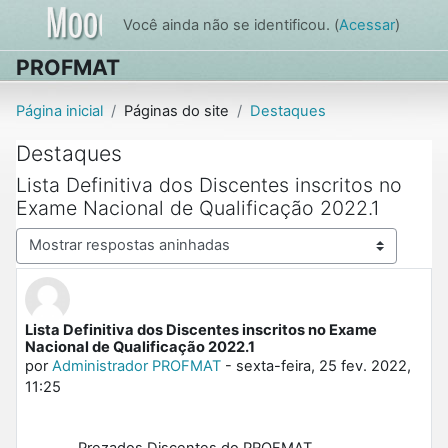
Ir para o conteúdo principal
Você ainda não se identificou. (
Acessar
)
PROFMAT
Página inicial
Páginas do site
Destaques
Destaques
Lista Definitiva dos Discentes inscritos no
Exame Nacional de Qualificação 2022.1
Modo de visualização
Lista Definitiva dos Discentes inscritos no Exame
Número de respostas: 0
Nacional de Qualificação 2022.1
por
Administrador PROFMAT
-
sexta-feira, 25 fev. 2022,
11:25
Prezados Discentes do PROFMAT,