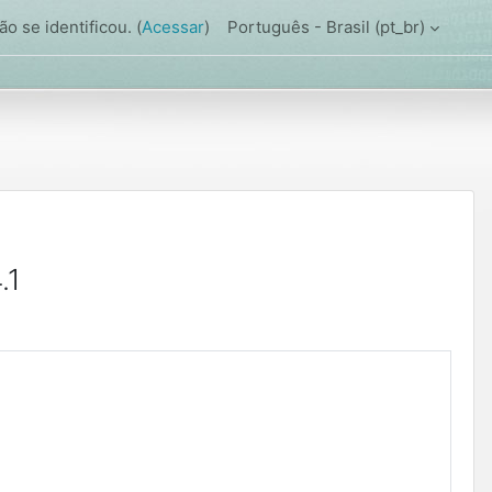
o se identificou. (
Acessar
)
Português - Brasil ‎(pt_br)‎
.1