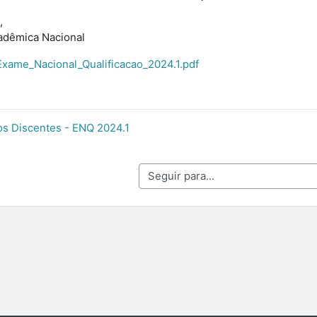
,
dêmica Nacional
ame_Nacional_Qualificacao_2024.1.pdf
dos Discentes - ENQ 2024.1
Seguir para...