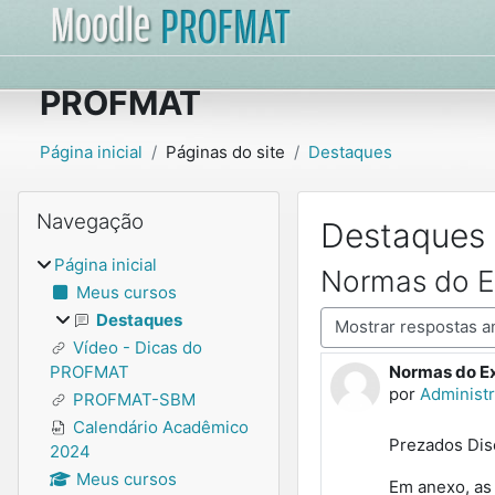
Ir para o conteúdo principal
PROFMAT
Página inicial
Páginas do site
Destaques
Blocos
Pular Navegação
Navegação
Destaques
Página inicial
Normas do E
Meus cursos
Modo de visualização
Destaques
Vídeo - Dicas do
Normas do Ex
PROFMAT
Número de re
por
Administ
PROFMAT-SBM
Calendário Acadêmico
Prezados Di
2024
Meus cursos
Em anexo, as