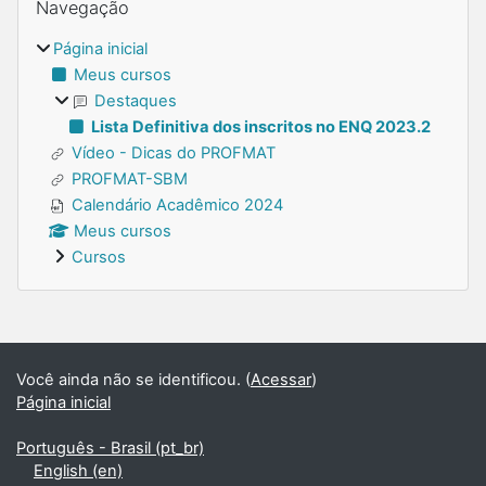
Navegação
Página inicial
Meus cursos
Destaques
Lista Definitiva dos inscritos no ENQ 2023.2
Vídeo - Dicas do PROFMAT
PROFMAT-SBM
Calendário Acadêmico 2024
Meus cursos
Cursos
Blocos suplementares
Você ainda não se identificou. (
Acessar
)
Página inicial
Português - Brasil ‎(pt_br)‎
English ‎(en)‎