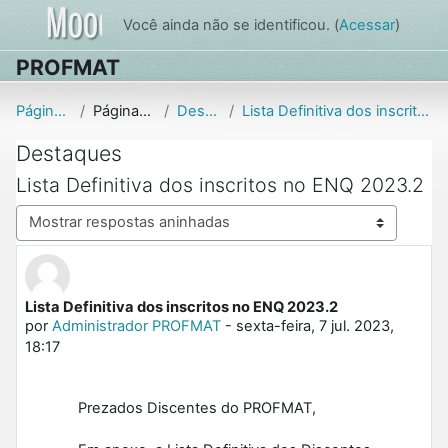
Ir para o conteúdo principal
Você ainda não se identificou. (
Acessar
)
PROFMAT
Página inicial
Páginas do site
Destaques
Lista Definitiva dos inscritos no ENQ 2023.2
Destaques
Lista Definitiva dos inscritos no ENQ 2023.2
Modo de visualização
Lista Definitiva dos inscritos no ENQ 2023.2
Número de respostas: 0
por
Administrador PROFMAT
-
sexta-feira, 7 jul. 2023,
18:17
Prezados Discentes do PROFMAT,