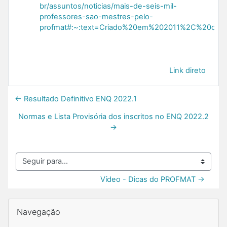
br/assuntos/noticias/mais-de-seis-mil-
professores-sao-mestres-pelo-
profmat#:~:text=Criado%20em%202011%2C%20o%
Link direto
← Resultado Definitivo ENQ 2022.1
Normas e Lista Provisória dos inscritos no ENQ 2022.2
→
Seguir para...
Vídeo - Dicas do PROFMAT →
Blocos
Pular Navegação
Navegação