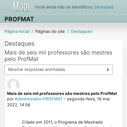
Ir para o conteúdo principal
Você ainda não se identificou. (
Acessar
)
PROFMAT
Página inicial
Páginas do site
Destaques
Destaques
Mais de seis mil professores são mestres
pelo ProfMat
Modo de visualização
Mais de seis mil professores são mestres pelo ProfMat
Número de respostas: 0
por
Administrador PROFMAT
-
segunda-feira, 16 mai.
2022, 14:56
Criado em 2011, o Programa de Mestrado