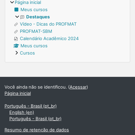
Página inicial
Meus cursos
Destaques
Vídeo - Dicas do PROFMAT
PROFMAT-SBM
Calendário Acadêmico 2024
Meus cursos
Cursos
Blocos suplementares
Você ainda não se identificou. (
Acessar
)
Página inicial
Português - Brasil ‎(pt_br)‎
English ‎(en)‎
Português - Brasil ‎(pt_br)‎
Resumo de retenção de dados