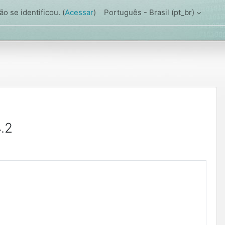
o se identificou. (
Acessar
)
Português - Brasil ‎(pt_br)‎
.2