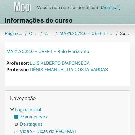
Ir para o conteúdo principal
Você ainda não se identificou. (
Acessar
)
Informações do curso
Página inicial
Cursos
2022.0
MA21.2022.0 - CEFET - Belo Horizonte
Sumário
MA21.2022.0 - CEFET - Belo Horizonte
Professor:
LUIS ALBERTO D'AFONSECA
Professor:
DÊNIS EMANUEL DA COSTA VARGAS
Blocos
Pular Navegação
Navegação
Página inicial
Meus cursos
Destaques
Vídeo - Dicas do PROFMAT