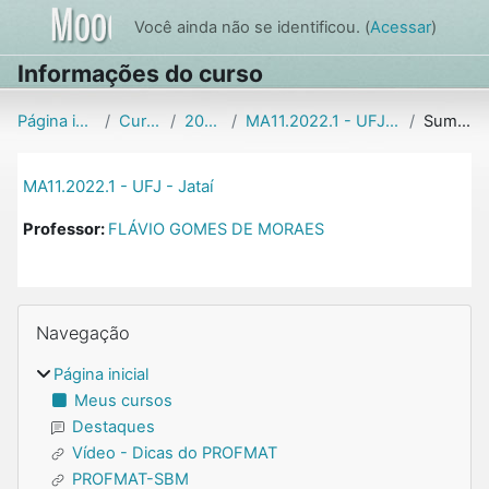
Ir para o conteúdo principal
Você ainda não se identificou. (
Acessar
)
Informações do curso
Página inicial
Cursos
2022.1
MA11.2022.1 - UFJ - Jataí
Sumário
MA11.2022.1 - UFJ - Jataí
Professor:
FLÁVIO GOMES DE MORAES
Blocos
Pular Navegação
Navegação
Página inicial
Meus cursos
Destaques
Vídeo - Dicas do PROFMAT
PROFMAT-SBM