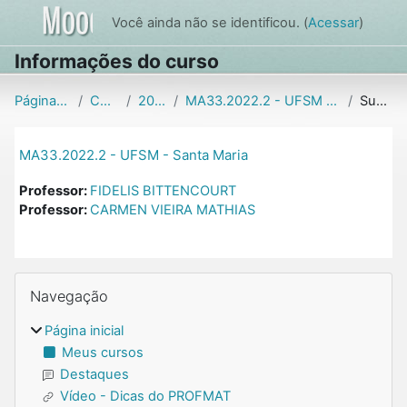
Ir para o conteúdo principal
Você ainda não se identificou. (
Acessar
)
Informações do curso
Página inicial
Cursos
2022.2
MA33.2022.2 - UFSM - Santa Maria
Sumário
MA33.2022.2 - UFSM - Santa Maria
Professor:
FIDELIS BITTENCOURT
Professor:
CARMEN VIEIRA MATHIAS
Blocos
Pular Navegação
Navegação
Página inicial
Meus cursos
Destaques
Vídeo - Dicas do PROFMAT