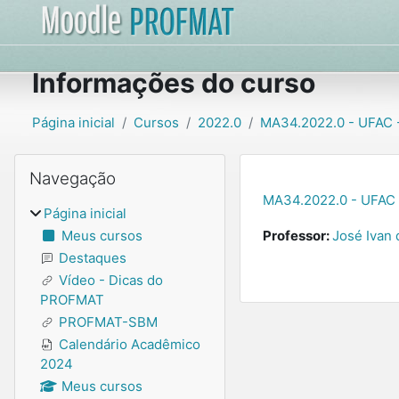
Ir para o conteúdo principal
Informações do curso
Página inicial
Cursos
2022.0
MA34.2022.0 - UFAC -
Blocos
Pular Navegação
Navegação
MA34.2022.0 - UFAC 
Página inicial
Meus cursos
Professor:
José Ivan 
Destaques
Vídeo - Dicas do
PROFMAT
PROFMAT-SBM
Calendário Acadêmico
2024
Meus cursos