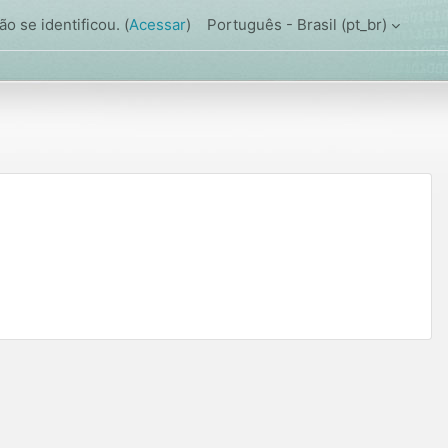
o se identificou. (
Acessar
)
Português - Brasil ‎(pt_br)‎