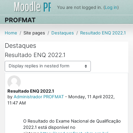
Skip to main content
You are not logged in. (
Log in
)
PROFMAT
Home
Site pages
Destaques
Resultado ENQ 2022.1
Destaques
Resultado ENQ 2022.1
Display mode
Resultado ENQ 2022.1
Number of replies: 0
by
Administrador PROFMAT
-
Monday, 11 April 2022,
11:47 AM
O Resultado do Exame Nacional de Qualificação
2022.1 está disponível no