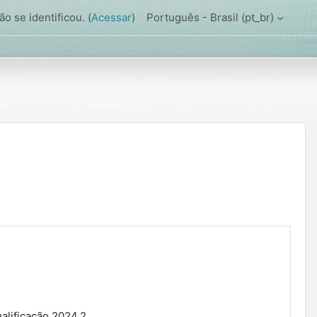
o se identificou. (
Acessar
)
Português - Brasil ‎(pt_br)‎
alificação 2024.2.