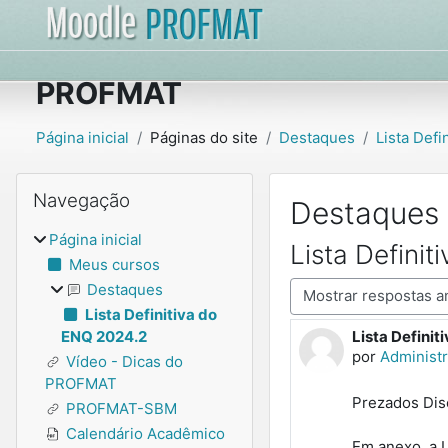
Ir para o conteúdo principal
PROFMAT
Página inicial
Páginas do site
Destaques
Lista Defi
Blocos
Pular Navegação
Navegação
Destaques
Página inicial
Lista Defini
Meus cursos
Modo de visualização
Destaques
Lista Definitiva do
Lista Definit
ENQ 2024.2
Número de re
por
Administ
Vídeo - Dicas do
PROFMAT
Prezados Di
PROFMAT-SBM
Calendário Acadêmico
Em anexo, a L