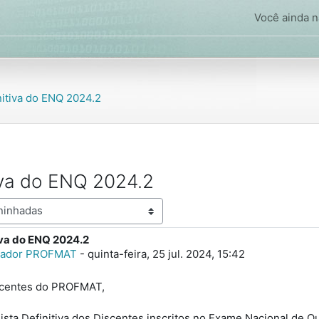
Você ainda nã
nitiva do ENQ 2024.2
tiva do ENQ 2024.2
iva do ENQ 2024.2
spostas: 0
rador PROFMAT
-
quinta-feira, 25 jul. 2024, 15:42
scentes do PROFMAT,
ista Definitiva dos Discentes inscritos no Exame Nacional de Qu