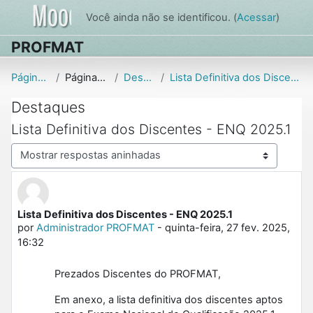
Ir para o conteúdo principal
Você ainda não se identificou. (
Acessar
)
PROFMAT
Página inicial
Páginas do site
Destaques
Lista Definitiva dos Discentes - ENQ 2025.1
Destaques
Lista Definitiva dos Discentes - ENQ 2025.1
Modo de visualização
Lista Definitiva dos Discentes - ENQ 2025.1
Número de respostas: 0
por
Administrador PROFMAT
-
quinta-feira, 27 fev. 2025,
16:32
Prezados Discentes do PROFMAT,
Em anexo, a lista definitiva dos discentes aptos