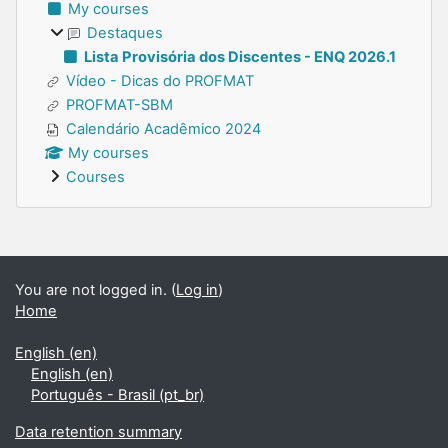
My courses
Destaques
Lista Provisória dos Discentes - ENQ 2026.1
Vídeo - Dicas do PROFMAT
PROFMAT-SBM
Calendário Acadêmico 2024
My courses
Courses
Supplementary blocks
You are not logged in. (
Log in
)
Home
English ‎(en)‎
English ‎(en)‎
Português - Brasil ‎(pt_br)‎
Data retention summary