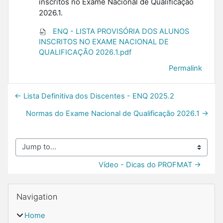
inscritos no Exame Nacional de Qualificação
2026.1.
ENQ - LISTA PROVISÓRIA DOS ALUNOS
INSCRITOS NO EXAME NACIONAL DE
QUALIFICAÇÃO 2026.1.pdf
Permalink
← Lista Definitiva dos Discentes - ENQ 2025.2
Normas do Exame Nacional de Qualificação 2026.1 →
Jump to...
Vídeo - Dicas do PROFMAT →
Blocks
Skip Navigation
Navigation
Home