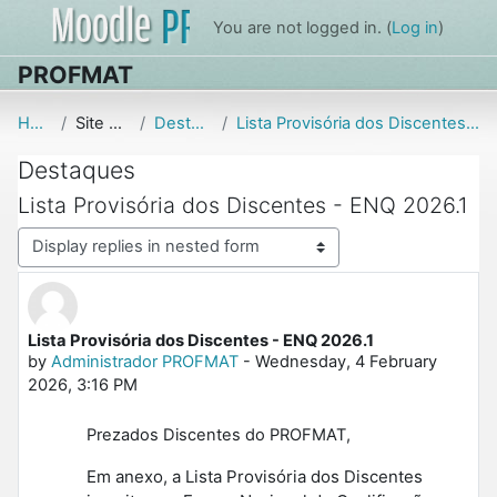
Skip to main content
You are not logged in. (
Log in
)
PROFMAT
Home
Site pages
Destaques
Lista Provisória dos Discentes - ENQ 2026.1
Destaques
Lista Provisória dos Discentes - ENQ 2026.1
Display mode
Lista Provisória dos Discentes - ENQ 2026.1
Number of replies: 0
by
Administrador PROFMAT
-
Wednesday, 4 February
2026, 3:16 PM
Prezados Discentes do PROFMAT,
Em anexo, a Lista Provisória dos Discentes