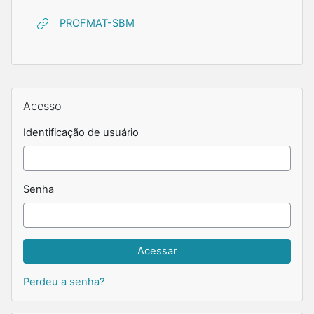
URL
PROFMAT-SBM
Blocos suplementares
Pular Acesso
Acesso
Identificação de usuário
Senha
Perdeu a senha?