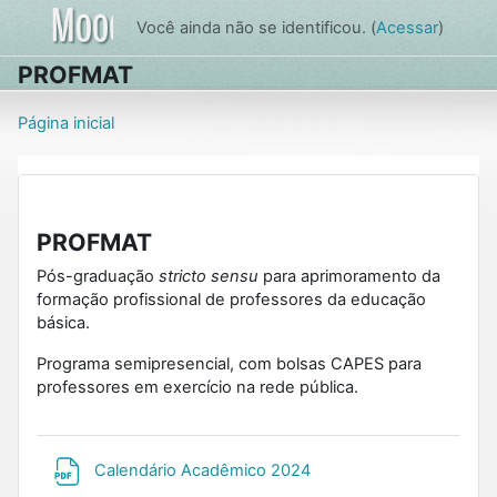
Ir para o conteúdo principal
Você ainda não se identificou. (
Acessar
)
PROFMAT
Página inicial
PROFMAT
Pós-graduação
stricto sensu
para aprimoramento da
formação profissional de professores da educação
básica.
Programa semipresencial, com bolsas CAPES para
professores em exercício na rede pública.
Arquivo
Calendário Acadêmico 2024