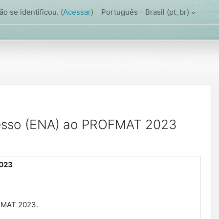
o se identificou. (
Acessar
)
Português - Brasil ‎(pt_br)‎
cesso (ENA) ao PROFMAT 2023
2023
OFMAT 2023.