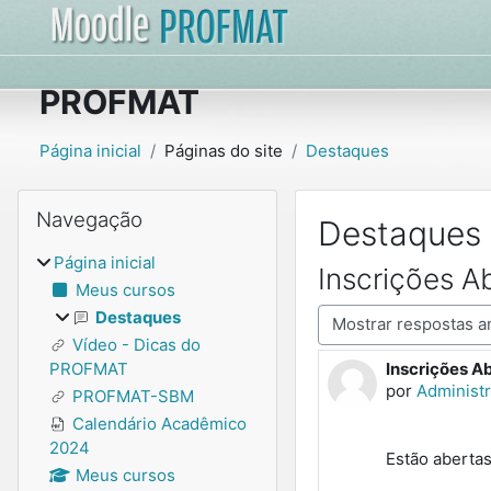
Ir para o conteúdo principal
PROFMAT
Página inicial
Páginas do site
Destaques
Blocos
Pular Navegação
Navegação
Destaques
Página inicial
Inscrições 
Meus cursos
Modo de visualização
Destaques
Vídeo - Dicas do
Inscrições A
PROFMAT
Número de re
por
Administ
PROFMAT-SBM
Calendário Acadêmico
2024
Estão aberta
Meus cursos