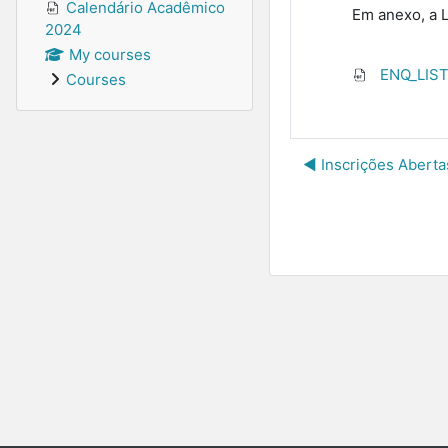
Calendário Acadêmico
Em anexo, a L
2024
My courses
ENQ_LIST
Courses
◀︎ Inscrições Aber