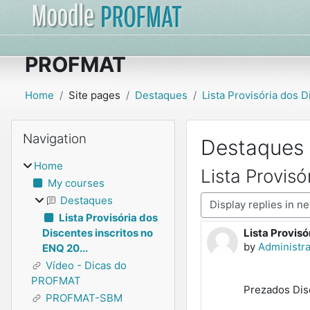
Skip to main content
PROFMAT
Home
Site pages
Destaques
Lista Provisória dos D
Blocks
Skip Navigation
Navigation
Destaques
Home
Lista Provis
My courses
Display mode
Destaques
Lista Provisória dos
Lista Provisó
Discentes inscritos no
Number of rep
by
Administ
ENQ 20...
Vídeo - Dicas do
PROFMAT
Prezados Di
PROFMAT-SBM