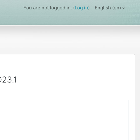
You are not logged in. (
Log in
)
English ‎(en)‎
023.1