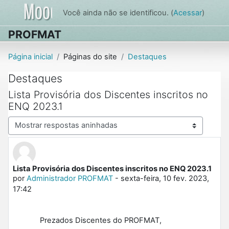
Ir para o conteúdo principal
Você ainda não se identificou. (
Acessar
)
PROFMAT
Página inicial
Páginas do site
Destaques
Destaques
Lista Provisória dos Discentes inscritos no
ENQ 2023.1
Modo de visualização
Lista Provisória dos Discentes inscritos no ENQ 2023.1
Número de respostas: 0
por
Administrador PROFMAT
-
sexta-feira, 10 fev. 2023,
17:42
Prezados Discentes do PROFMAT,