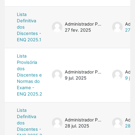
Lista
Definitiva
Administrador PROFMAT
dos
27 fev. 2025
27 f
Discentes -
ENQ 2025.1
Lista
Provisória
dos
Administrador PROFMAT
Discentes e
9 jul. 2025
9 jul
Normas do
Exame -
ENQ 2025.2
Lista
Definitiva
Administrador PROFMAT
dos
28 jul. 2025
28 j
Discentes -