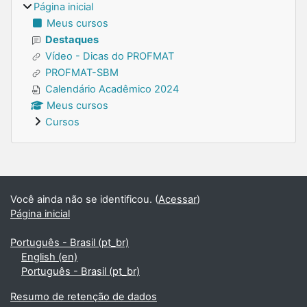
Página inicial
Meus cursos
Destaques
Vídeo - Dicas do PROFMAT
PROFMAT-SBM
Calendário Acadêmico 2024
Meus cursos
Cursos
Blocos suplementares
Você ainda não se identificou. (
Acessar
)
Página inicial
Português - Brasil ‎(pt_br)‎
English ‎(en)‎
Português - Brasil ‎(pt_br)‎
Resumo de retenção de dados