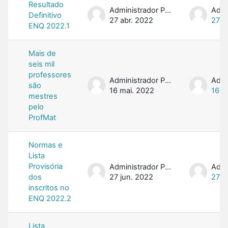
Resultado
Administrador PROFMAT
Definitivo
27 abr. 2022
27 a
ENQ 2022.1
Mais de
seis mil
professores
Administrador PROFMAT
são
16 mai. 2022
16 m
mestres
pelo
ProfMat
Normas e
Lista
Provisória
Administrador PROFMAT
dos
27 jun. 2022
27 j
inscritos no
ENQ 2022.2
Lista