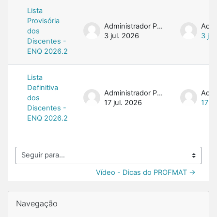
Lista
Provisória
Administrador PROFMAT
dos
3 jul. 2026
3 jul
Discentes -
ENQ 2026.2
Lista
Definitiva
Administrador PROFMAT
dos
17 jul. 2026
17 ju
Discentes -
ENQ 2026.2
Seguir para...
Vídeo - Dicas do PROFMAT →
Blocos
Pular Navegação
Navegação