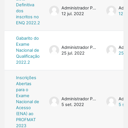
Definitiva
Administrador PROFMAT
dos
12 jul. 2022
12 ju
inscritos no
ENQ 2022.2
Gabarito do
Exame
Administrador PROFMAT
Nacional de
25 jul. 2022
25 j
Qualificação
2022.2
Inscrições
Abertas
para o
Exame
Administrador PROFMAT
Nacional de
5 set. 2022
5 se
Acesso
(ENA) ao
PROFMAT
2023