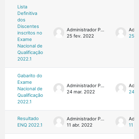
Lista
Definitiva
dos
Discentes
Administrador PROFMAT
inscritos no
25 fev. 2022
25 f
Exame
Nacional de
Qualificação
2022.1
Gabarito do
Exame
Administrador PROFMAT
Nacional de
24 mar. 2022
24 m
Qualificação
2022.1
Resultado
Administrador PROFMAT
ENQ 2022.1
11 abr. 2022
11 a