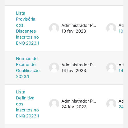
Lista
Provisória
dos
Administrador PROFMAT
Discentes
10 fev. 2023
10 f
inscritos no
ENQ 2023.1
Normas do
Exame de
Administrador PROFMAT
Qualificação
14 fev. 2023
14 f
2023.1
Lista
Definitiva
Administrador PROFMAT
dos
24 fev. 2023
24 f
inscritos no
ENQ 2023.1