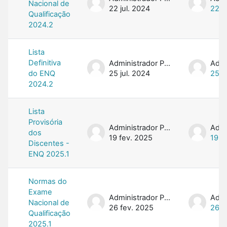
Nacional de
22 jul. 2024
22 j
Qualificação
2024.2
Lista
Definitiva
Administrador PROFMAT
do ENQ
25 jul. 2024
25 j
2024.2
Lista
Provisória
Administrador PROFMAT
dos
19 fev. 2025
19 f
Discentes -
ENQ 2025.1
Normas do
Exame
Administrador PROFMAT
Nacional de
26 fev. 2025
26 f
Qualificação
2025.1