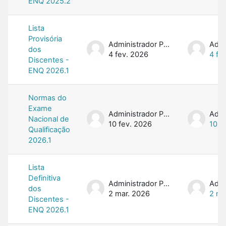
ENQ 2025.2
Lista
Provisória
Administrador PROFMAT
dos
4 fev. 2026
4 fe
Discentes -
ENQ 2026.1
Normas do
Exame
Administrador PROFMAT
Nacional de
10 fev. 2026
10 f
Qualificação
2026.1
Lista
Definitiva
Administrador PROFMAT
dos
2 mar. 2026
2 ma
Discentes -
ENQ 2026.1