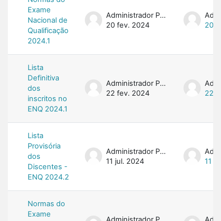
Exame
Administrador PROFMAT
Nacional de
20 fev. 2024
20 f
Qualificação
2024.1
Lista
Definitiva
Administrador PROFMAT
dos
22 fev. 2024
22 f
inscritos no
ENQ 2024.1
Lista
Provisória
Administrador PROFMAT
dos
11 jul. 2024
11 ju
Discentes -
ENQ 2024.2
Normas do
Exame
Administrador PROFMAT