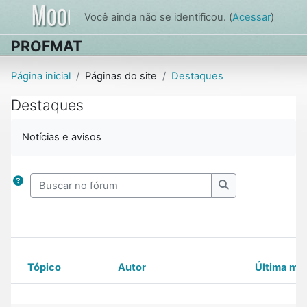
Ir para o conteúdo principal
Você ainda não se identificou. (
Acessar
)
PROFMAT
Página inicial
Páginas do site
Destaques
Destaques
Condições de conclusão
Notícias e avisos
Buscar no fórum
Buscar no fórum
Tópico
Autor
Última m
Status
Lista de discussões. Mostrando 30 