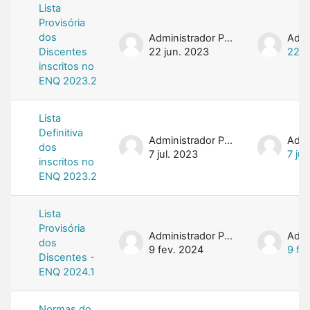
Lista
Provisória
dos
Administrador PROFMAT
Discentes
22 jun. 2023
22 j
inscritos no
ENQ 2023.2
Lista
Definitiva
Administrador PROFMAT
dos
7 jul. 2023
7 jul
inscritos no
ENQ 2023.2
Lista
Provisória
Administrador PROFMAT
dos
9 fev. 2024
9 fe
Discentes -
ENQ 2024.1
Normas do